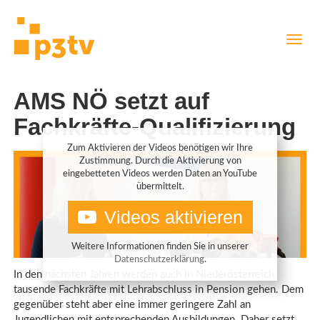
Direkt
Navig
zum
aktiv
Inhalt
AMS NÖ setzt auf
Fachkräfte-Qualifizierung
Zum Aktivieren der Videos benötigen wir Ihre
Zustimmung. Durch die Aktivierung von
eingebetteten Videos werden Daten an YouTube
übermittelt.
Videos aktivieren
Weitere Informationen finden Sie in unserer
Datenschutzerklärung
.
In den nächsten Jahren werden auch in Niederösterreich
tausende Fachkräfte mit Lehrabschluss in Pension gehen. Dem
gegenüber steht aber eine immer geringere Zahl an
Jugendlichen mit entsprechenden Ausbildungen. Daher setzt