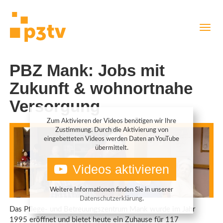
Direkt
Navig
zum
aktiv
Inhalt
PBZ Mank: Jobs mit
Zukunft & wohnortnahe
Versorgung
Zum Aktivieren der Videos benötigen wir Ihre
Zustimmung. Durch die Aktivierung von
eingebetteten Videos werden Daten an YouTube
übermittelt.
Videos aktivieren
Weitere Informationen finden Sie in unserer
Datenschutzerklärung
.
Das Pflege- und Betreuungszentrum Mank wurde im Jahr
1995 eröffnet und bietet heute ein Zuhause für 117