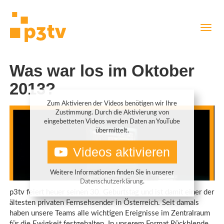
Direkt
Navig
zum
aktiv
Inhalt
Was war los im Oktober
2013?
Zum Aktivieren der Videos benötigen wir Ihre
Zustimmung. Durch die Aktivierung von
eingebetteten Videos werden Daten an YouTube
übermittelt.
Videos aktivieren
Weitere Informationen finden Sie in unserer
Datenschutzerklärung
.
p3tv feiert heuer seinen 30. Geburtstag und ist damit einer der
ältesten privaten Fernsehsender in Österreich. Seit damals
haben unsere Teams alle wichtigen Ereignisse im Zentralraum
für die Ewigkeit festgehalten. In unserem Format Rückblende