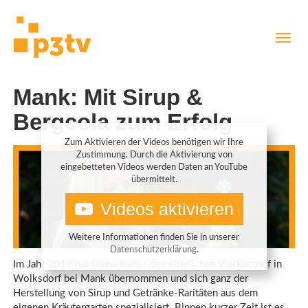
Direkt
Navig
zum
aktiv
Inhalt
Mank: Mit Sirup &
Bergcola zum Erfolg
Zum Aktivieren der Videos benötigen wir Ihre
Zustimmung. Durch die Aktivierung von
eingebetteten Videos werden Daten an YouTube
übermittelt.
Videos aktivieren
Weitere Informationen finden Sie in unserer
Datenschutzerklärung
.
Im Jahr 2017 hat Diana Reiter den elterlichen Vierkanthof in
Wolksdorf bei Mank übernommen und sich ganz der
Herstellung von Sirup und Getränke-Raritäten aus dem
eigenen Kräutergarten spezialisiert. Binnen kurzer Zeit ist es