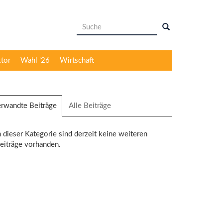
Suchformular
Suche
ktor
Wahl '26
Wirtschaft
rwandte Beiträge
(aktiver
Alle Beiträge
Reiter)
n dieser Kategorie sind derzeit keine weiteren
eiträge vorhanden.