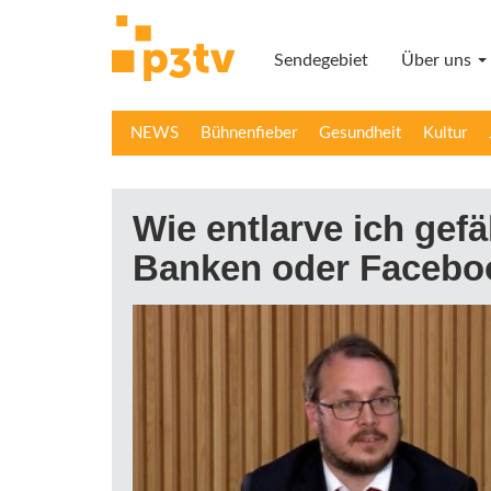
Direkt
zum
Sendegebiet
Über uns
Inhalt
NEWS
Bühnenfieber
Gesundheit
Kultur
Wie entlarve ich gef
Banken oder Facebo