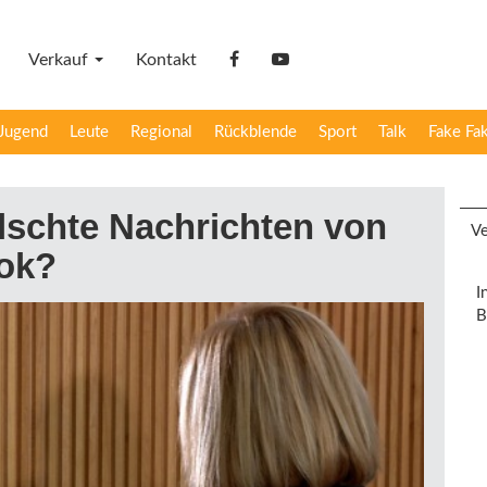
Verkauf
Kontakt
facebook
YouTube
Jugend
Leute
Regional
Rückblende
Sport
Talk
Fake Fa
älschte Nachrichten von
Ve
ok?
I
B