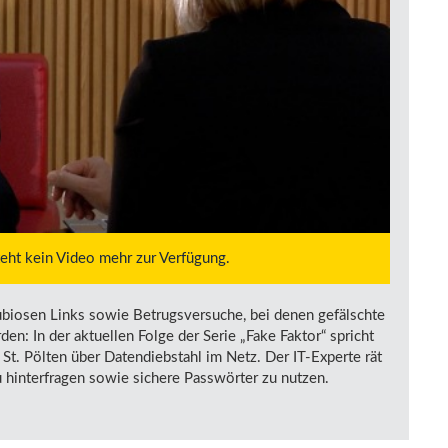
steht kein Video mehr zur Verfügung.
ubiosen Links sowie Betrugsversuche, bei denen gefälschte
: In der aktuellen Folge der Serie „Fake Faktor“ spricht
St. Pölten über Datendiebstahl im Netz. Der IT-Experte rät
 hinterfragen sowie sichere Passwörter zu nutzen.