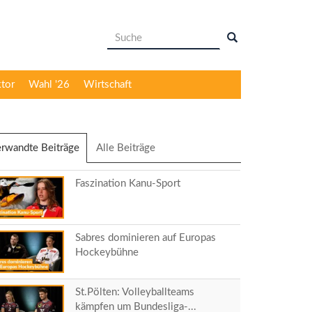
Suchformular
Suche
ktor
Wahl '26
Wirtschaft
rwandte Beiträge
(aktiver
Alle Beiträge
Reiter)
Faszination Kanu-Sport
Sabres dominieren auf Europas
Hockeybühne
St.Pölten: Volleyballteams
kämpfen um Bundesliga-...