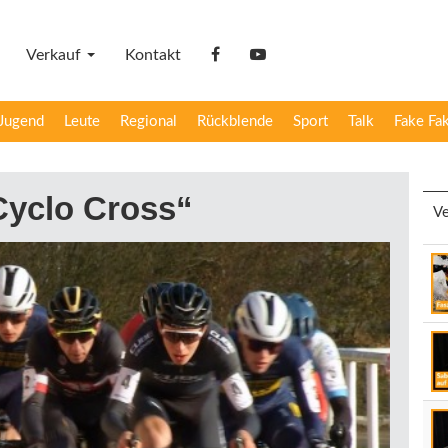
Verkauf
Kontakt
facebook
YouTube
Jugend
Leute
Regional
Rückblende
Sport
Talk
Fake Fa
„Cyclo Cross“
Ve