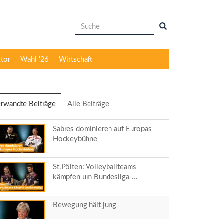
Suchformular
Suche
ktor
Wahl '26
Wirtschaft
rwandte Beiträge
(aktiver
Alle Beiträge
Reiter)
Sabres dominieren auf Europas
Hockeybühne
St.Pölten: Volleyballteams
kämpfen um Bundesliga-...
Bewegung hält jung