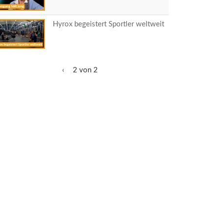
Hyrox begeistert Sportler weltweit
‹
2 von 2