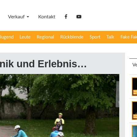
Verkauf
Kontakt
facebook
YouTube
Jugend
Leute
Regional
Rückblende
Sport
Talk
Fake Fa
nik und Erlebnis…
Ve