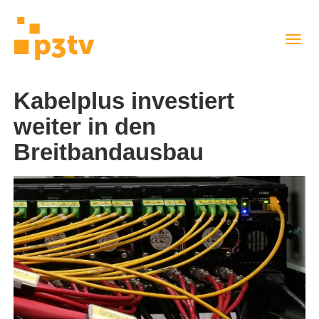
Direkt
Navig
zum
aktiv
Inhalt
Kabelplus investiert
weiter in den
Breitbandausbau