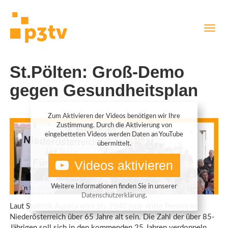
Direkt
Navig
zum
aktiv
Inhalt
St.Pölten: Groß-Demo
gegen Gesundheitsplan
Zum Aktivieren der Videos benötigen wir Ihre
Zustimmung. Durch die Aktivierung von
eingebetteten Videos werden Daten an YouTube
übermittelt.
Videos aktivieren
Weitere Informationen finden Sie in unserer
Datenschutzerklärung
.
Laut Statistik Austria wird bis 2040 jede dritte Person in
Niederösterreich über 65 Jahre alt sein. Die Zahl der über 85-
Jährigen soll sich in den kommenden 25 Jahren verdoppeln.