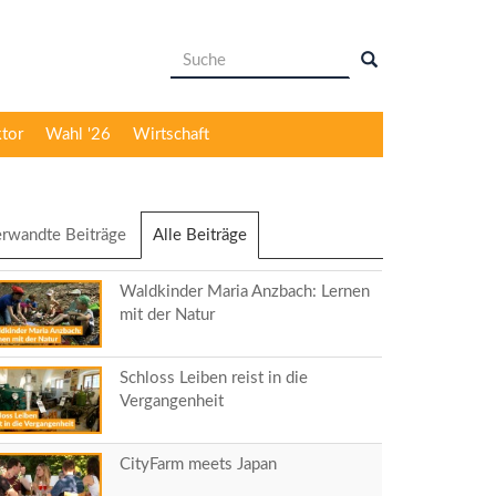
Suchformular
Suche
ktor
Wahl '26
Wirtschaft
rwandte Beiträge
Alle Beiträge
(aktiver
Reiter)
Waldkinder Maria Anzbach: Lernen
mit der Natur
Schloss Leiben reist in die
Vergangenheit
CityFarm meets Japan