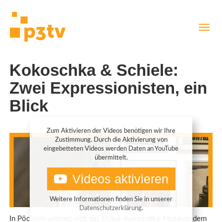
Direkt
Navig
zum
aktiv
Inhalt
Kokoschka & Schiele:
Zwei Expressionisten, ein
Blick
Zum Aktivieren der Videos benötigen wir Ihre
Zustimmung. Durch die Aktivierung von
eingebetteten Videos werden Daten an YouTube
übermittelt.
Videos aktivieren
Weitere Informationen finden Sie in unserer
Datenschutzerklärung
.
In Pöchlarn widmet sich das Oskar-Kokoschka-Museum dem