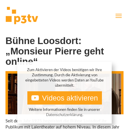
Direkt
Navig
zum
aktiv
Inhalt
Bühne Loosdort:
„Monsieur Pierre geht
online“
Zum Aktivieren der Videos benötigen wir Ihre
Zustimmung. Durch die Aktivierung von
eingebetteten Videos werden Daten an YouTube
übermittelt.
Videos aktivieren
Weitere Informationen finden Sie in unserer
Datenschutzerklärung
.
Seit dem Jahr 1975 begeistert die Bühne Loosdorf ihr
Publikum mit Laientheater auf hohem Niveau. In diesem Jahr