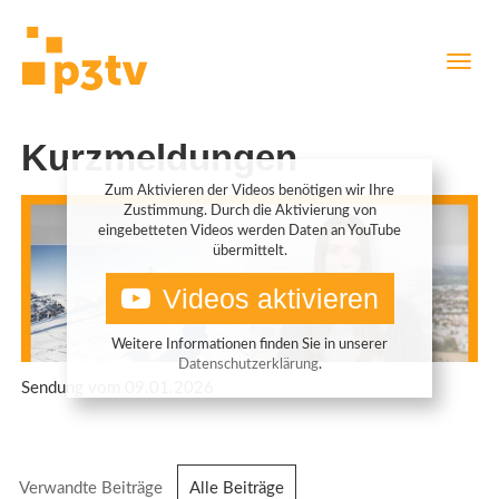
Direkt
Navig
zum
aktiv
Inhalt
Kurzmeldungen
Zum Aktivieren der Videos benötigen wir Ihre
Zustimmung. Durch die Aktivierung von
eingebetteten Videos werden Daten an YouTube
übermittelt.
Videos aktivieren
Weitere Informationen finden Sie in unserer
Datenschutzerklärung
.
Sendung vom 09.01.2026
Verwandte Beiträge
Alle Beiträge
(aktiver