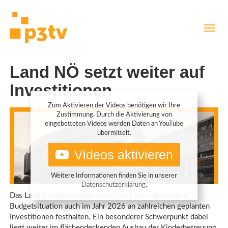
Direkt
Navig
zum
aktiv
Inhalt
Land NÖ setzt weiter auf
Investitionen
Zum Aktivieren der Videos benötigen wir Ihre
Zustimmung. Durch die Aktivierung von
eingebetteten Videos werden Daten an YouTube
übermittelt.
Videos aktivieren
Weitere Informationen finden Sie in unserer
Datenschutzerklärung
.
Das Land Niederösterreich wird trotz der schwierigen
Budgetsituation auch im Jahr 2026 an zahlreichen geplanten
Investitionen festhalten. Ein besonderer Schwerpunkt dabei
liegt weiter im flächendeckenden Ausbau der Kinderbetreuung,