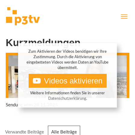
Direkt
Navig
zum
aktiv
Inhalt
Kurzmeldungen
Zum Aktivieren der Videos benötigen wir Ihre
Zustimmung. Durch die Aktivierung von
eingebetteten Videos werden Daten an YouTube
übermittelt.
Videos aktivieren
Weitere Informationen finden Sie in unserer
Datenschutzerklärung
.
Sendung vom 28.11.2025
Verwandte Beiträge
Alle Beiträge
(aktiver