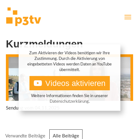
Direkt
Navig
zum
aktiv
Inhalt
Kurzmeldungen
Zum Aktivieren der Videos benötigen wir Ihre
Zustimmung. Durch die Aktivierung von
eingebetteten Videos werden Daten an YouTube
übermittelt.
Videos aktivieren
Weitere Informationen finden Sie in unserer
Datenschutzerklärung
.
Sendung vom 04.11.2025
Verwandte Beiträge
Alle Beiträge
(aktiver