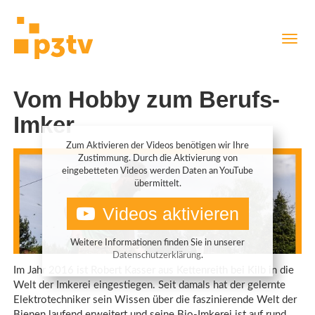
Direkt
Navig
zum
aktiv
Inhalt
Vom Hobby zum Berufs-
Imker
Zum Aktivieren der Videos benötigen wir Ihre
Zustimmung. Durch die Aktivierung von
eingebetteten Videos werden Daten an YouTube
übermittelt.
Videos aktivieren
Weitere Informationen finden Sie in unserer
Datenschutzerklärung
.
Im Jahr 2016 ist Robert Kasser aus Kettenreith bei Kilb in die
Welt der Imkerei eingestiegen. Seit damals hat der gelernte
Elektrotechniker sein Wissen über die faszinierende Welt der
Bienen laufend erweitert und seine Bio-Imkerei ist auf rund